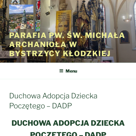
Przejdź
do
treści
PARAFIA PW. ŚW. MICHAŁA
ARCHANIOŁA W
BYSTRZYCY KŁODZKIEJ
Menu
Duchowa Adopcja Dziecka
Poczętego – DADP
DUCHOWA ADOPCJA DZIECKA
POCZĘTEGO – DADP