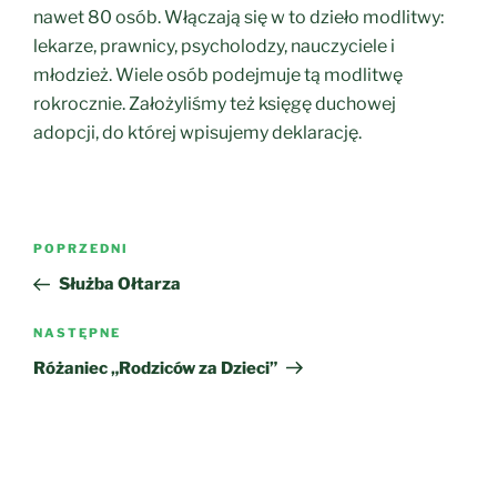
nawet 80 osób. Włączają się w to dzieło modlitwy:
lekarze, prawnicy, psycholodzy, nauczyciele i
młodzież. Wiele osób podejmuje tą modlitwę
rokrocznie. Założyliśmy też księgę duchowej
adopcji, do której wpisujemy deklarację.
Nawigacja
Poprzedni
POPRZEDNI
wpisu
wpis
Służba Ołtarza
Następny
NASTĘPNE
wpis
Różaniec „Rodziców za Dzieci”